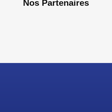
Nos Partenaires