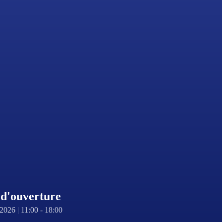
 d'ouverture
2026 | 11:00 - 18:00