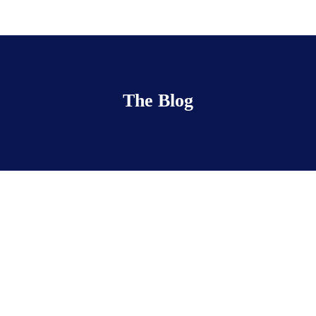
The Blog
Ahmed Mobila Sétif
septembre 19, 2025
• 0 Comment
«Un salon particulièrement réussi, rassemblant
une grande variété de profils de visiteurs, aussi
bien des professionnels que des particuliers. Le