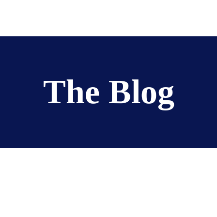
poser
À propos
Actualités
Contact
Visit
The Blog
tegic Blueprint for
are Product Design