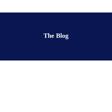
The Blog
Coffee Break
février 24, 2017
• 0 Comment