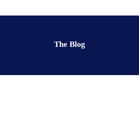
The Blog
Closing Event and After
Party!
février 24, 2017
• 0 Comment