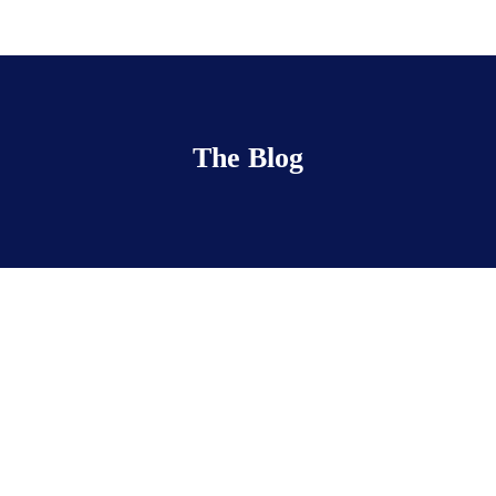
The Blog
Day 3 Schedule
février 24, 2017
• 0 Comment