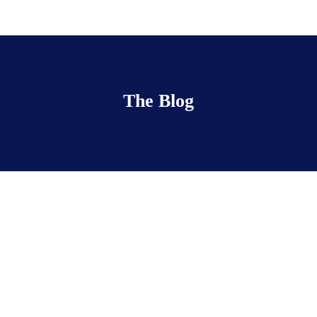
The Blog
Value and Building
Blocks
février 23, 2017
• 0 Comment