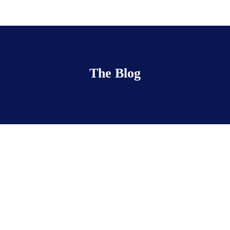
The Blog
Grand Opening
février 22, 2017
• 0 Comment